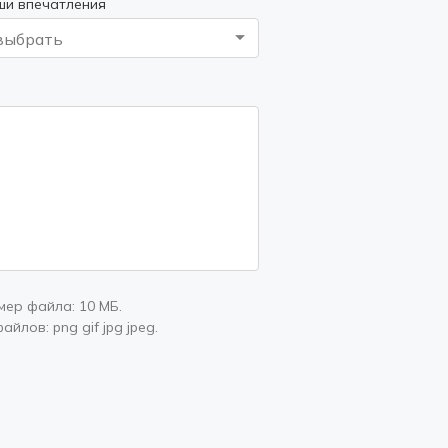
ши впечатления
выбрать
мер файла:
10 МБ
.
файлов:
png gif jpg jpeg
.