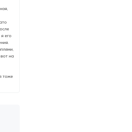
ная,
ато
после
 я его
ния.
плями,
 вот на
я тоже