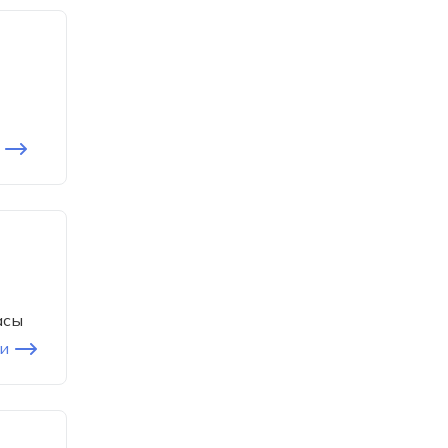
асы
и