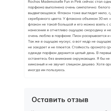
Rochas Mademoiselle Fun in Pink сейчас стал о
парфюма выполнена очень симпатично: белого 
выдвигающаяся. Флакон тоже выглядит мило, сд
серебряного цвета. У флакона объемом 30 мл. 
флакон не такой большой и его можно взять с 
нанесения я отчетливо ощущаю смородину и нем
очень люблю в парфюме. Пион раскрывается и н
Так же я ощущаю мускус, а вот кедр не ощуща
не заедает и не плюется. Стойкость аромата ср
одежде парфюм держится целый день. В первый
останетесь без внимания окружающих. Я бы не 
химозный и не звучит слишком дешево. Хотя ар
иногда им пользуюсь.
Оставить отзыв