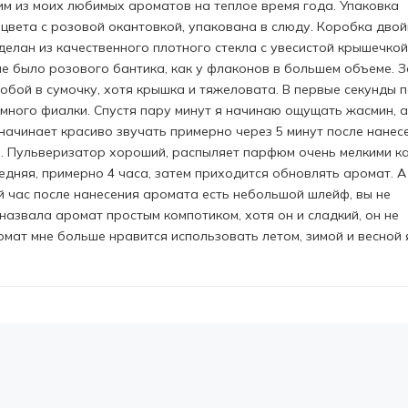
дним из моих любимых ароматов на теплое время года. Упаковка
цвета с розовой окантовкой, упакована в слюду. Коробка двой
елан из качественного плотного стекла с увесистой крышечкой
не было розового бантика, как у флаконов в большем объеме. З
собой в сумочку, хотя крышка и тяжеловата. В первые секунды 
ного фиалки. Спустя пару минут я начинаю ощущать жасмин, а
ачинает красиво звучать примерно через 5 минут после нанесе
ю. Пульверизатор хороший, распыляет парфюм очень мелкими ка
едняя, примерно 4 часа, затем приходится обновлять аромат. А
 час после нанесения аромата есть небольшой шлейф, вы не
назвала аромат простым компотиком, хотя он и сладкий, он не
омат мне больше нравится использовать летом, зимой и весной 