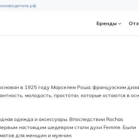
роизводитель.рф
Бренды
Отз
Страна
основан в 1925 году Марселем Роша, французским диза
нтность, молодость, простота», которые остаются в ос
дная одежда и аксессуары. Впоследствии Rochas
 первым настоящим шедевром стали духи Femme. Были
матов для женщин и мужчин.